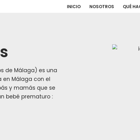
INICIO
NOSOTROS
QUÉ H
s
os de Málaga) es una
da
en Málaga con el
papás y mamás que se
un bebé prematuro :